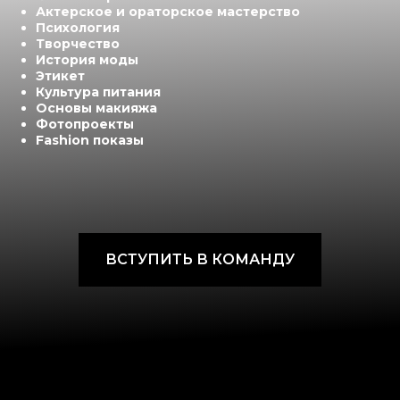
Актерское и ораторское мастерство
Психология
Творчество
История моды
Этикет
Культура питания
Основы макияжа
Фотопроекты
Fashion показы
ВСТУПИТЬ В КОМАНДУ